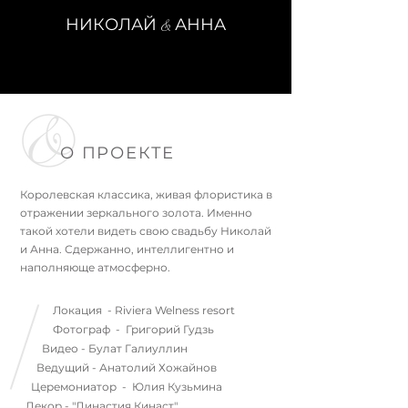
НИКОЛАЙ
АННА
&
О ПРОЕКТЕ
Королевская классика, живая флористика в
отражении зеркального золота. Именно
такой хотели видеть свою свадьбу Николай
и Анна. Сдержанно, интеллигентно и
наполняюще атмосферно.
Локация - Riviera Welness resort
Фотограф - Григорий Гудзь
Видео - Булат Галиуллин
Ведущий - Анатолий Хожайнов
Церемониатор - Юлия Кузьмина
Декор - "Династия Кинаст"