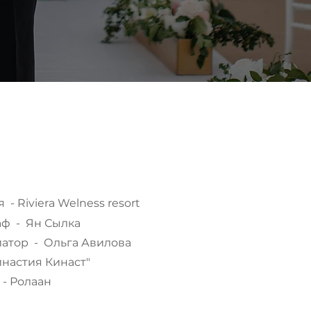
iviera Welness resort
ф - Ян Сылка
ор - Ольга Авилова
настия Кинаст"
- Ролаан