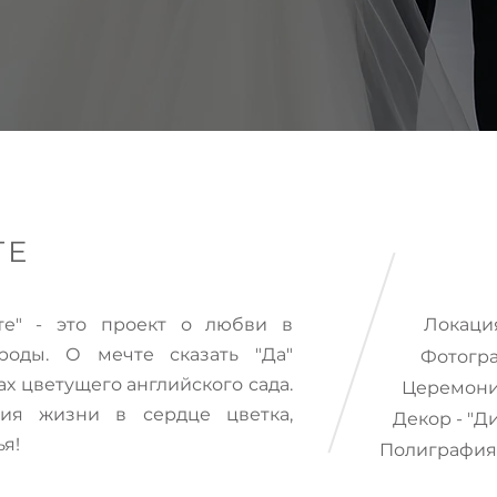
ТЕ
те" - это проект о любви в
Локация - R
оды. О мечте сказать "Да"
Фотогра
ах цветущего английского сада.
Церемониат
ия жизни в сердце цветка,
Декор - "Ди
ья!
Полиграфия 