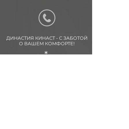
ДИНАСТИЯ КИНАСТ - С ЗАБОТОЙ
О ВАШЕМ КОМФОРТЕ!
*
*Компания Meta Platforms Inc.,
владеющая социальными сетями
Facebook и Instagram, по решению
суда от
21.03.2022
признана
экстремистской организацией, ее
деятельность на территории России
запрещена.
НАЧНИТЕ ПОДГОТОВКУ К СВАДЬБЕ